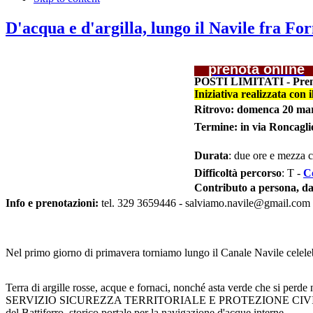
D'acqua e d'argilla, lungo il Navile fra For
prenota online
POSTI LIMITATI - Preno
Iniziativa realizzata con
Ritrovo: domenca 20 mar
Termine:
in via Roncaglio
Durata
: due ore e mezza c
Difficoltà percorso
: T -
Co
Contributo a persona, da 
Info e prenotazioni:
tel.
329 3659446
- salviamo.navile@gmail.com
Nel primo giorno di primavera torniamo lungo il Canale Navile celele
Terra di argille rosse, acque e fornaci, nonché asta verde che si perde 
SERVIZIO SICUREZZA TERRITORIALE E PROTEZIONE CIVILE BOLOGNA, 
del Battiferro, storico portale per la navigazione d'acque interne.