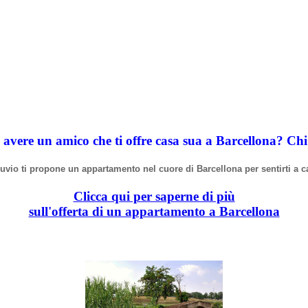
 avere un amico che ti offre casa sua a Barcellona? Ch
truvio ti propone un appartamento nel cuore di Barcellona per sentirti a c
Clicca qui per saperne di più
sull'offerta di un appartamento a Barcellona