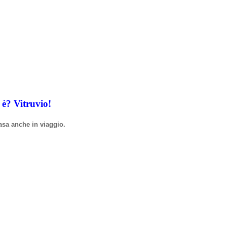
i
è
? Vitruvio!
asa anche in viaggio.