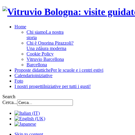
Home
Chi siamo
La nostra
storia
Chi è Onorina Pirazzoli?
Una zdàura moderna
Cookie Policy
Vitruvio Barcellona
Barcellona
Proposte didattiche
Per le scuole e i centri estivi
Calendario
iniziative
Foto
I nostri progetti
Iniziative per tutti i gusti!
Search
Cerca...
Skip to content