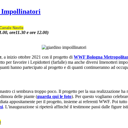
 Impollinatori
 Canale Navile
1.00, ore11.30 e ore 12.00)
e
, a inizio ottobre 2021 con il progetto di
WWF Bologna Metropolita
utto per favorire i Lepidotteri (farfalle) ma anche diversi Imenotteri im
quanti hanno partecipato al progetto e di quanti continueranno ad occupa
nastro ci sembrava troppo poco. Il progetto per la sua realizzazione ha r
dimora delle piante (
guarda qui le foto
). Per questo vogliamo celebrare 
diata appositamente per il progetto, insieme ai referenti WWF. Poi tutto s
ni
. L'inaugurazione si ripeterà affinché il testimone passi dalle figure ist
e