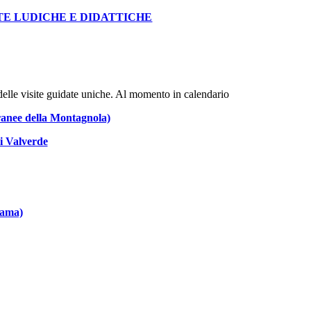
STE LUDICHE E DIDATTICHE
e delle visite guidate uniche. Al momento in calendario
rranee della Montagnola)
i Valverde
Zama)