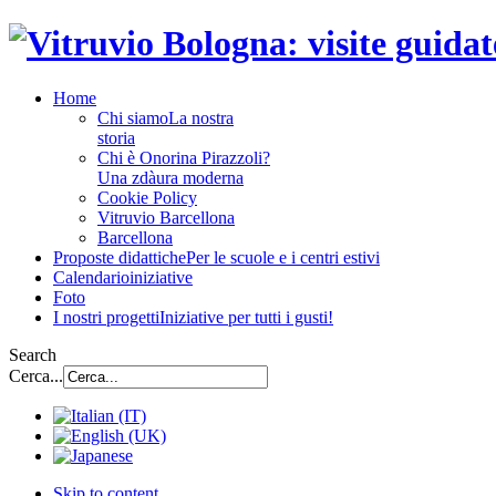
Home
Chi siamo
La nostra
storia
Chi è Onorina Pirazzoli?
Una zdàura moderna
Cookie Policy
Vitruvio Barcellona
Barcellona
Proposte didattiche
Per le scuole e i centri estivi
Calendario
iniziative
Foto
I nostri progetti
Iniziative per tutti i gusti!
Search
Cerca...
Skip to content