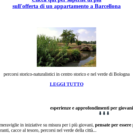
sull'offerta di un appartamento a Barcellona
percorsi storico-naturalistici in centro storico e nel verde di Bologna
LEGGI TUTTO
esperienze e approfondimenti
p
er giovan
⬇
⬇
⬇
meraviglie in iniziative su misura per i più giovani,
pensate per essere 
eranti, cacce al tesoro, percorsi nel verde della città...