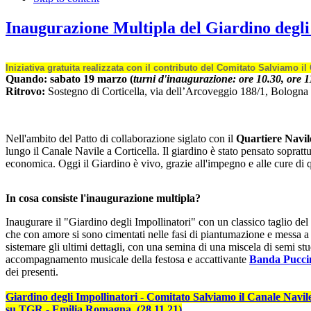
Inaugurazione Multipla del Giardino degli
Iniziativa gratuita realizzata con il contributo del Comitato Salviamo il
Quando: sabato 19 marzo (
turni d'inaugurazione: ore 10.30, ore 1
Ritrovo:
Sostegno di Corticella, via dell’Arcoveggio 188/1, Bologna
Nell'ambito del Patto di collaborazione siglato con il
Quartiere Navil
lungo il Canale Navile a Corticella. Il giardino è stato pensato sopratt
economica. Oggi il Giardino è vivo, grazie all'impegno e alle cure di 
In cosa consiste l'inaugurazione multipla?
Inaugurare il "Giardino degli Impollinatori" con un classico taglio del 
che con amore si sono cimentati nelle fasi di piantumazione e messa a 
sistemare gli ultimi dettagli, con una semina di una miscela di semi stu
accompagnamento musicale della festosa e accattivante
B
anda Pucci
dei presenti.
Giardino degli Impollinatori - Comitato Salviamo il Canale Navil
su TGR - Emilia Romagna (28.11.21)