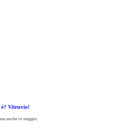
i
è
? Vitruvio!
asa anche in viaggio.