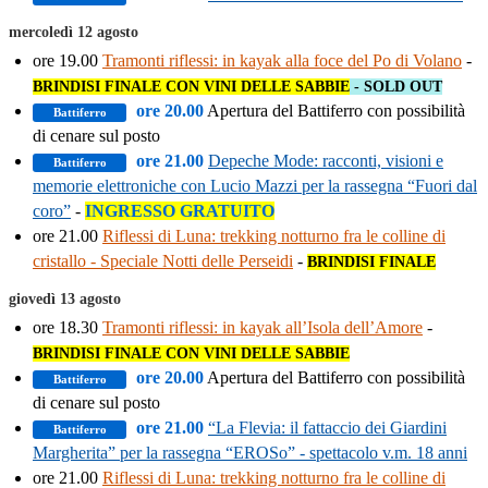
mercoledì 12 agosto
ore 19.00
Tramonti riflessi: in kayak alla foce del Po di Volano
-
BRINDISI FINALE CON VINI DELLE SABBIE
- SOLD OUT
ore 20.00
Apertura del Battiferro con possibilità
Battiferro
di cenare sul posto
ore 21.00
Depeche Mode: racconti, visioni e
Battiferro
memorie elettroniche con Lucio Mazzi per la rassegna “Fuori dal
coro”
-
INGRESSO GRATUITO
ore 21.00
Riflessi di Luna: trekking notturno fra le colline di
cristallo - Speciale Notti delle Perseidi
-
BRINDISI FINALE
giovedì 13 agosto
ore 18.30
Tramonti riflessi: in kayak all’Isola dell’Amore
-
BRINDISI FINALE CON VINI DELLE SABBIE
ore 20.00
Apertura del Battiferro con possibilità
Battiferro
di cenare sul posto
ore 21.00
“La Flevia: il fattaccio dei Giardini
Battiferro
Margherita” per la rassegna “EROSo” - spettacolo v.m. 18 anni
ore 21.00
Riflessi di Luna: trekking notturno fra le colline di