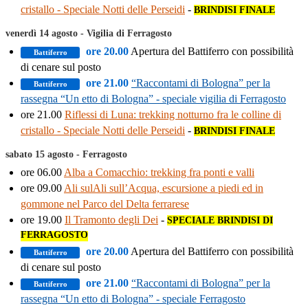
cristallo - Speciale Notti delle Perseidi
-
BRINDISI FINALE
venerdì 14 agosto - Vigilia di Ferragosto
ore 20.00
Apertura del Battiferro con possibilità
Battiferro
di cenare sul posto
ore 21.00
“Raccontami di Bologna” per la
Battiferro
rassegna “Un etto di Bologna” - speciale vigilia di Ferragosto
ore 21.00
Riflessi di Luna: trekking notturno fra le colline di
cristallo - Speciale Notti delle Perseidi
-
BRINDISI FINALE
sabato 15 agosto - Ferragosto
ore 06.00
Alba a Comacchio: trekking fra ponti e valli
ore 09.00
Ali sulAli sull’Acqua, escursione a piedi ed in
gommone nel Parco del Delta ferrarese
ore 19.00
Il Tramonto degli Dei
-
SPECIALE BRINDISI DI
FERRAGOSTO
ore 20.00
Apertura del Battiferro con possibilità
Battiferro
di cenare sul posto
ore 21.00
“Raccontami di Bologna” per la
Battiferro
rassegna “Un etto di Bologna” - speciale Ferragosto