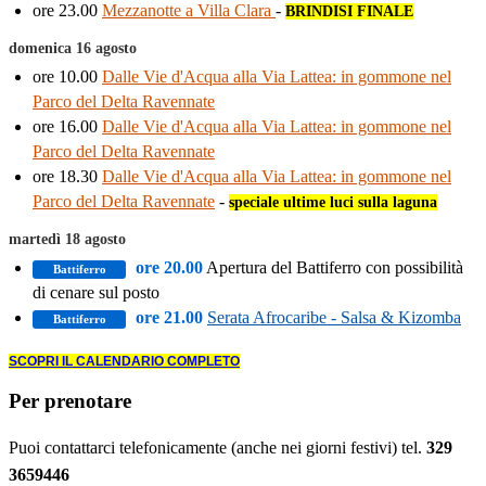
ore 23.00
Mezzanotte a Villa Clara
-
BRINDISI FINALE
domenica 16 agosto
ore 10.00
Dalle Vie d'Acqua alla Via Lattea: in gommone nel
Parco del Delta Ravennate
ore 16.00
Dalle Vie d'Acqua alla Via Lattea: in gommone nel
Parco del Delta Ravennate
ore 18.30
Dalle Vie d'Acqua alla Via Lattea: in gommone nel
Parco del Delta Ravennate
-
speciale ultime luci sulla laguna
martedì 18 agosto
ore 20.00
Apertura del Battiferro con possibilità
Battiferro
di cenare sul posto
ore 21.00
Serata Afrocaribe - Salsa & Kizomba
Battiferro
SCOPRI IL CALENDARIO COMPLETO
Per prenotare
Puoi contattarci telefonicamente (anche nei giorni festivi) tel.
329
3659446