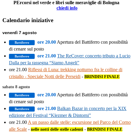
PErcorsi nel verde e libri sulle meraviglie di Bologna
chiedi info
Calendario iniziative
venerdì 7 agosto
ore 20.00
Apertura del Battiferro con possibilità
Battiferro
di cenare sul posto
ore 21.00
The ReCover: concerto tributo a Lucio
Battiferro
Dalla per la rassegna “Siamo Angeli”
ore 21.00
Riflessi di Luna: trekking notturno fra le colline di
cristallo - Speciale Notti delle Perseidi
-
BRINDISI FINALE
sabato 8 agosto
ore 20.00
Apertura del Battiferro con possibilità
Battiferro
di cenare sul posto
ore 21.00
Balkan Bazar in concerto per la XIX
Battiferro
edizione del Festival “Klezmer & Dintorni”
ore 21.00
A un passo dalle stelle: escursione nel Parco del Corno
alle Scale
-
-
nelle notti delle stelle cadenti
BRINDISI FINALE