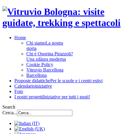
Home
Chi siamo
La nostra
storia
Chi è Onorina Pirazzoli?
Una zdàura moderna
Cookie Policy
Vitruvio Barcellona
Barcellona
Proposte didattiche
Per le scuole e i centri estivi
Calendario
iniziative
Foto
I nostri progetti
Iniziative per tutti i gusti!
Search
Cerca...