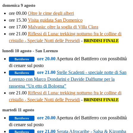
domenica 9 agosto
ore 09.00
Oltre le cime degli alberi
ore 15.30
Visita guidata San Domenico
ore 17.00
Malvasia: oltre la soglia di Villa Clara
ore 21.00
Riflessi di Luna: trekking notturno fra le colline di
cristallo - Speciale Notti delle Perseidi
-
BRINDISI FINALE
lunedì 10 agosto - San Lorenzo
ore 20.00
Apertura del Battiferro con possibilità
Battiferro
di cenare sul posto
ore 21.00
Stelle Scadenti - speciale notte di San
Battiferro
Lorenzo con Marco Dondarini e Davide Dalfiume per la
rassegna “Un etto di Bologna”
ore 21.00
Riflessi di Luna: trekking notturno fra le colline di
cristallo - Speciale Notti delle Perseidi
-
BRINDISI FINALE
martedì 11 agosto
ore 20.00
Apertura del Battiferro con possibilità
Battiferro
di cenare sul posto
ore 21.00
Serata Afrocaribe - Salsa & Kizomba
Battiferro