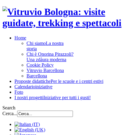
Home
Chi siamo
La nostra
storia
Chi è Onorina Pirazzoli?
Una zdàura moderna
Cookie Policy
Vitruvio Barcellona
Barcellona
Proposte didattiche
Per le scuole e i centri estivi
Calendario
iniziative
Foto
I nostri progetti
Iniziative per tutti i gusti!
Search
Cerca...