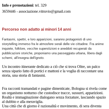
Info e prenotazioni
: tel.
329
3659446
- associazione.vitruvio@gmail.com
Percorso non adatto ai minori 14 anni
Fantasmi, spettri, e loro apparizioni, saranno protagonisti di uno
storytelling immerso fra le atmosfere serali delle vie cittadine. Fra anime
inquiete, folklore, vecchie superstizioni e aneddoti recuperati da
pubblicazioni storiche, proponiamo una passeggiata urbana, libera dagli
schemi, all'insegna dell'ignoto.
Un incontro itinerante dedicato a ciò che si trova Oltre, un palco
senza sipario fatto di portici e mattoni e la voglia di raccontare una
storia, una storia di fantasmi.
Fra racconti tramandati e pagine dimenticate, Bologna si rivela come
un organismo notturno che custodisce tracce, sussurri, apparizioni.
Realtà e immaginazione dialogano senza forzature, lasciando spazio
al dubbio e alla meraviglia.
Una città che di giorno è razionalità e movimento, di sera diventa