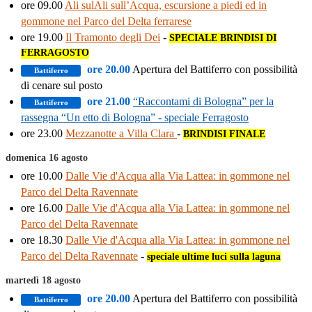
ore 09.00
Ali sulAli sull’Acqua, escursione a piedi ed in
gommone nel Parco del Delta ferrarese
ore 19.00
Il Tramonto degli Dei
-
SPECIALE BRINDISI DI
FERRAGOSTO
ore 20.00
Apertura del Battiferro con possibilità
Battiferro
di cenare sul posto
ore 21.00
“Raccontami di Bologna” per la
Battiferro
rassegna “Un etto di Bologna” - speciale Ferragosto
ore 23.00
Mezzanotte a Villa Clara
-
BRINDISI FINALE
domenica 16 agosto
ore 10.00
Dalle Vie d'Acqua alla Via Lattea: in gommone nel
Parco del Delta Ravennate
ore 16.00
Dalle Vie d'Acqua alla Via Lattea: in gommone nel
Parco del Delta Ravennate
ore 18.30
Dalle Vie d'Acqua alla Via Lattea: in gommone nel
Parco del Delta Ravennate
-
speciale ultime luci sulla laguna
martedì 18 agosto
ore 20.00
Apertura del Battiferro con possibilità
Battiferro