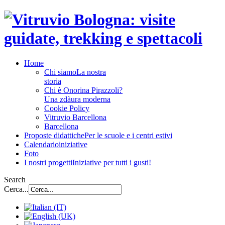
Home
Chi siamo
La nostra
storia
Chi è Onorina Pirazzoli?
Una zdàura moderna
Cookie Policy
Vitruvio Barcellona
Barcellona
Proposte didattiche
Per le scuole e i centri estivi
Calendario
iniziative
Foto
I nostri progetti
Iniziative per tutti i gusti!
Search
Cerca...