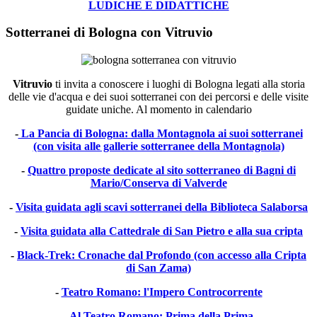
LUDICHE E DIDATTICHE
Sotterranei di Bologna con Vitruvio
Vitruvio
ti invita a conoscere i luoghi di Bologna legati alla storia
delle vie d'acqua e dei suoi sotterranei con dei percorsi e delle visite
guidate uniche. Al momento in calendario
-
La Pancia di Bologna: dalla Montagnola ai suoi sotterranei
(con visita alle gallerie sotterranee della Montagnola)
-
Quattro proposte dedicate al sito sotterraneo di Bagni di
Mario/Conserva di Valverde
-
Visita guidata agli scavi sotterranei della Biblioteca Salaborsa
-
Visita guidata alla Cattedrale di San Pietro e alla sua cripta
-
Black-Trek: Cronache dal Profondo (con accesso alla Cripta
di San Zama)
-
Teatro Romano: l'Impero Controcorrente
-
Al Teatro Romano: Prima della Prima