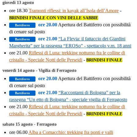
giovedì 13 agosto
ore 18.30
Tramonti riflessi: in kayak all’Isola dell’Amore
-
BRINDISI FINALE CON VINI DELLE SABBIE
ore 20.00
Apertura del Battiferro con possibilità
Battiferro
di cenare sul posto
ore 21.00
“La Flevia: il fattaccio dei Giardini
Battiferro
Margherita” per la rassegna “EROSo” - spettacolo v.m. 18 anni
ore 21.00
Riflessi di Luna: trekking notturno fra le colline di
cristallo - Speciale Notti delle Perseidi
-
BRINDISI FINALE
venerdì 14 agosto - Vigilia di Ferragosto
ore 20.00
Apertura del Battiferro con possibilità
Battiferro
di cenare sul posto
ore 21.00
“Raccontami di Bologna” per la
Battiferro
rassegna “Un etto di Bologna” - speciale vigilia di Ferragosto
ore 21.00
Riflessi di Luna: trekking notturno fra le colline di
cristallo - Speciale Notti delle Perseidi
-
BRINDISI FINALE
sabato 15 agosto - Ferragosto
ore 06.00
Alba a Comacchio: trekking fra ponti e valli