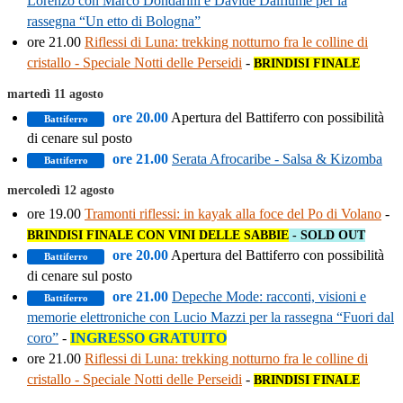
Lorenzo con Marco Dondarini e Davide Dalfiume per la
rassegna “Un etto di Bologna”
ore 21.00
Riflessi di Luna: trekking notturno fra le colline di
cristallo - Speciale Notti delle Perseidi
-
BRINDISI FINALE
martedì 11 agosto
ore 20.00
Apertura del Battiferro con possibilità
Battiferro
di cenare sul posto
ore 21.00
Serata Afrocaribe - Salsa & Kizomba
Battiferro
mercoledì 12 agosto
ore 19.00
Tramonti riflessi: in kayak alla foce del Po di Volano
-
BRINDISI FINALE CON VINI DELLE SABBIE
- SOLD OUT
ore 20.00
Apertura del Battiferro con possibilità
Battiferro
di cenare sul posto
ore 21.00
Depeche Mode: racconti, visioni e
Battiferro
memorie elettroniche con Lucio Mazzi per la rassegna “Fuori dal
coro”
-
INGRESSO GRATUITO
ore 21.00
Riflessi di Luna: trekking notturno fra le colline di
cristallo - Speciale Notti delle Perseidi
-
BRINDISI FINALE