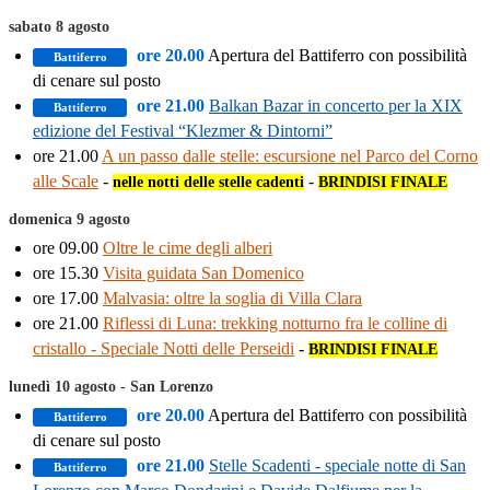
sabato 8 agosto
ore 20.00
Apertura del Battiferro con possibilità
Battiferro
di cenare sul posto
ore 21.00
Balkan Bazar in concerto per la XIX
Battiferro
edizione del Festival “Klezmer & Dintorni”
ore 21.00
A un passo dalle stelle: escursione nel Parco del Corno
alle Scale
-
-
nelle notti delle stelle cadenti
BRINDISI FINALE
domenica 9 agosto
ore 09.00
Oltre le cime degli alberi
ore 15.30
Visita guidata San Domenico
ore 17.00
Malvasia: oltre la soglia di Villa Clara
ore 21.00
Riflessi di Luna: trekking notturno fra le colline di
cristallo - Speciale Notti delle Perseidi
-
BRINDISI FINALE
lunedì 10 agosto - San Lorenzo
ore 20.00
Apertura del Battiferro con possibilità
Battiferro
di cenare sul posto
ore 21.00
Stelle Scadenti - speciale notte di San
Battiferro